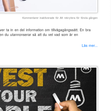
Kommentarer inaktiverade
för Att rekrytera för första gången
ver ta in en del information om tillvägagångssätt. En bra
nsten du utannonserar så att du vet vad som är en
Läs mer...