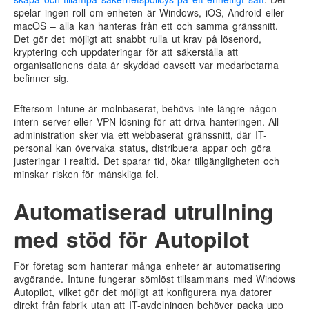
spelar ingen roll om enheten är Windows, iOS, Android eller
macOS – alla kan hanteras från ett och samma gränssnitt.
Det gör det möjligt att snabbt rulla ut krav på lösenord,
kryptering och uppdateringar för att säkerställa att
organisationens data är skyddad oavsett var medarbetarna
befinner sig.
Eftersom Intune är molnbaserat, behövs inte längre någon
intern server eller VPN-lösning för att driva hanteringen. All
administration sker via ett webbaserat gränssnitt, där IT-
personal kan övervaka status, distribuera appar och göra
justeringar i realtid. Det sparar tid, ökar tillgängligheten och
minskar risken för mänskliga fel.
Automatiserad utrullning
med stöd för Autopilot
För företag som hanterar många enheter är automatisering
avgörande. Intune fungerar sömlöst tillsammans med Windows
Autopilot, vilket gör det möjligt att konfigurera nya datorer
direkt från fabrik utan att IT-avdelningen behöver packa upp