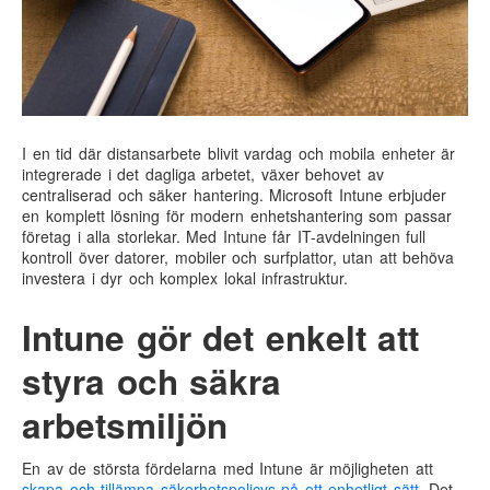
I en tid där distansarbete blivit vardag och mobila enheter är
integrerade i det dagliga arbetet, växer behovet av
centraliserad och säker hantering. Microsoft Intune erbjuder
en komplett lösning för modern enhetshantering som passar
företag i alla storlekar. Med Intune får IT-avdelningen full
kontroll över datorer, mobiler och surfplattor, utan att behöva
investera i dyr och komplex lokal infrastruktur.
Intune gör det enkelt att
styra och säkra
arbetsmiljön
En av de största fördelarna med Intune är möjligheten att
skapa och tillämpa säkerhetspolicys på ett enhetligt sätt
. Det