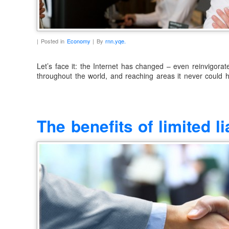
| Posted in
Economy
| By
rnn.yqe.
Let’s face it: the Internet has changed – even reinvigorat
throughout the world, and reaching areas it never could h
The benefits of limited l